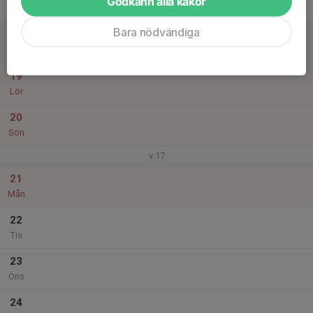
Godkänn alla kakor
Tor
Bara nödvändiga
18
Fre
19
Lör
20
Sön
v.17
21
Mån
22
Tis
23
Ons
24