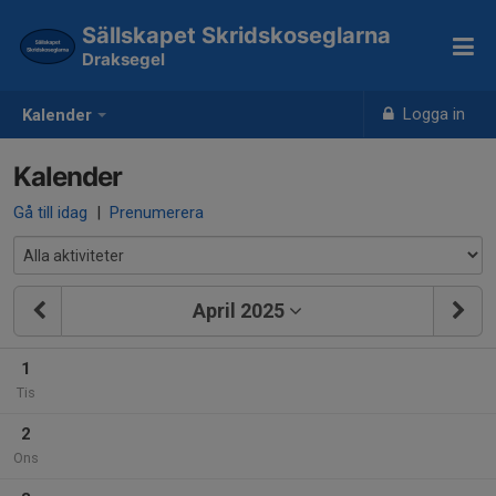
Sällskapet Skridskoseglarna
Draksegel
Logga in
Kalender
Kalender
Gå till idag
|
Prenumerera
April 2025
1
Tis
2
Ons