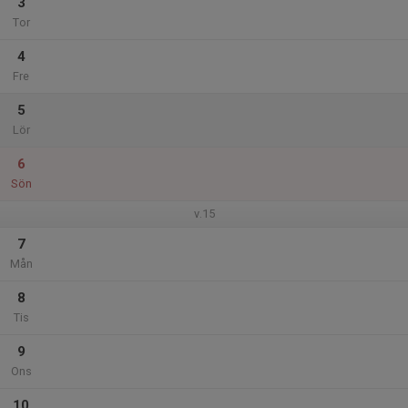
3
Tor
4
Fre
5
Lör
6
Sön
v.15
7
Mån
8
Tis
9
Ons
10