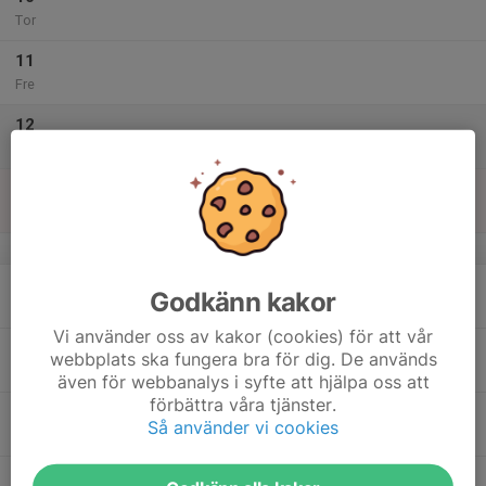
Tor
11
Fre
12
Lör
13
Sön
v.16
14
Godkänn kakor
Mån
Vi använder oss av kakor (cookies) för att vår
15
webbplats ska fungera bra för dig. De används
Tis
även för webbanalys i syfte att hjälpa oss att
förbättra våra tjänster.
16
Så använder vi cookies
Ons
17