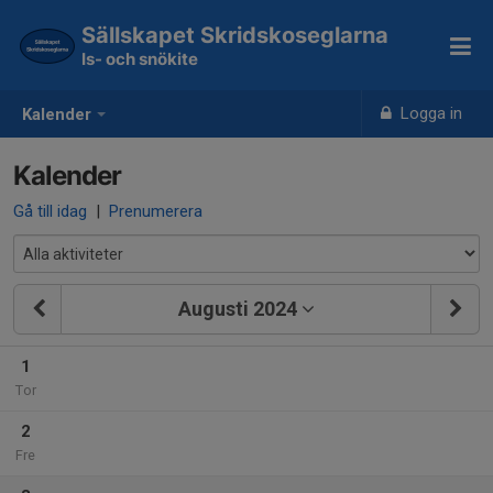
Sällskapet Skridskoseglarna
Is- och snökite
Logga in
Kalender
Kalender
Gå till idag
|
Prenumerera
Augusti 2024
1
Tor
2
Fre