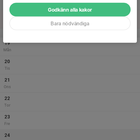
Lör
Godkänn alla kakor
18
Sön
Bara nödvändiga
v.34
19
Mån
20
Tis
21
Ons
22
Tor
23
Fre
24