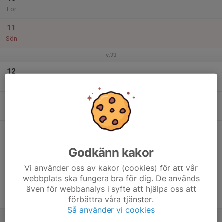
Lör
11
Sön
v.33
12
Mån
13
Tis
14
Ons
Godkänn kakor
15
Vi använder oss av kakor (cookies) för att vår
Tor
webbplats ska fungera bra för dig. De används
även för webbanalys i syfte att hjälpa oss att
16
förbättra våra tjänster.
Fre
Så använder vi cookies
17