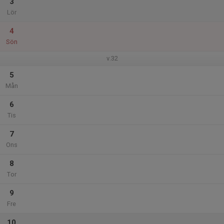
3
Lör
4
Sön
v.32
5
Mån
6
Tis
7
Ons
8
Tor
9
Fre
10