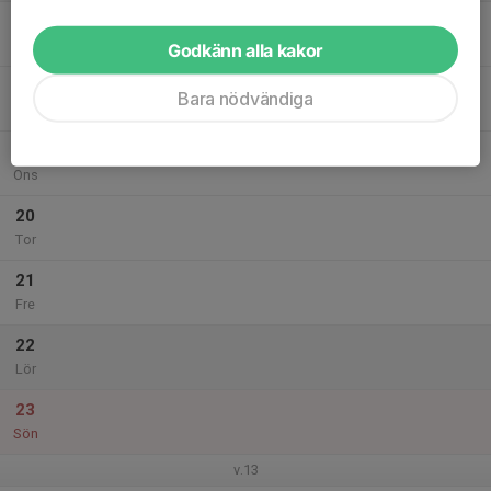
17
Mån
Godkänn alla kakor
18
Bara nödvändiga
Tis
19
Ons
20
Tor
21
Fre
22
Lör
23
Sön
v.13