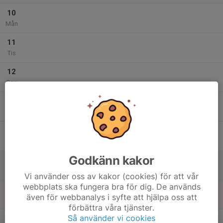
10
Mån
11
Tis
12
Ons
13
Tor
14
Fre
Godkänn kakor
15
Lör
Vi använder oss av kakor (cookies) för att vår
webbplats ska fungera bra för dig. De används
16
även för webbanalys i syfte att hjälpa oss att
Sön
förbättra våra tjänster.
v.12
Så använder vi cookies