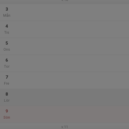
3
Mån
4
Tis
5
Ons
6
Tor
7
Fre
8
Lör
9
Sön
v.11