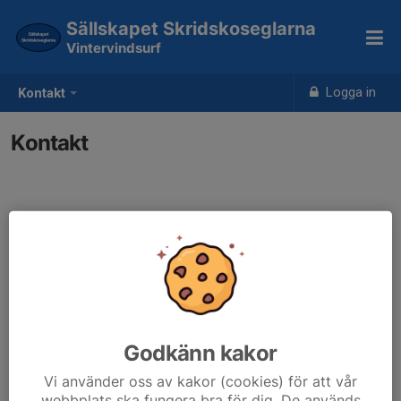
Sällskapet Skridskoseglarna
Vintervindsurf
Logga in
Kontakt
Kontakt
Kontaktpersoner
Tobias Bodin
E-post visas bara för inloggade
Godkänn kakor
Vi använder oss av kakor (cookies) för att vår
webbplats ska fungera bra för dig. De används