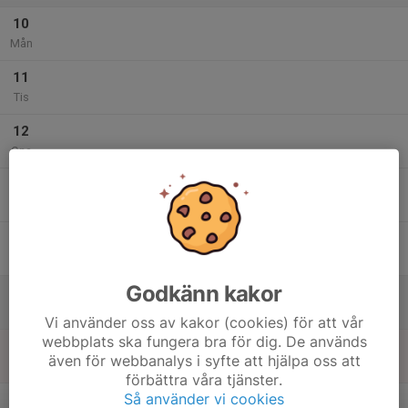
10
Mån
11
Tis
12
Ons
13
Tor
14
Fre
Godkänn kakor
15
Lör
Vi använder oss av kakor (cookies) för att vår
webbplats ska fungera bra för dig. De används
16
även för webbanalys i syfte att hjälpa oss att
Sön
förbättra våra tjänster.
v.34
Så använder vi cookies