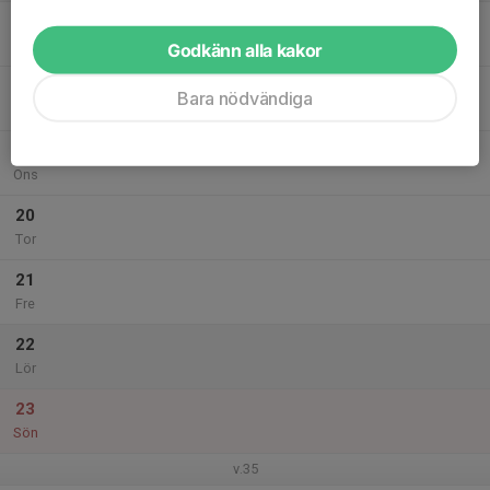
17
Mån
Godkänn alla kakor
18
Bara nödvändiga
Tis
19
Ons
20
Tor
21
Fre
22
Lör
23
Sön
v.35