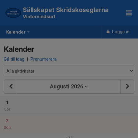
Sällskapet Skridskoseglarna
Vintervindsurf
Logga in
Kalender
Kalender
Gå till idag
|
Prenumerera
Augusti 2026
1
Lör
2
Sön
v.32