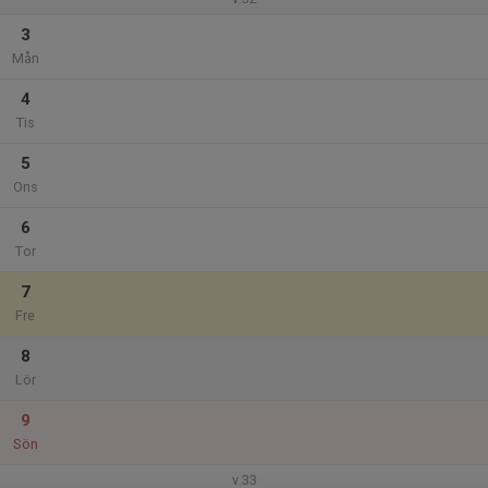
3
Mån
4
Tis
5
Ons
6
Tor
7
Fre
8
Lör
9
Sön
v.33