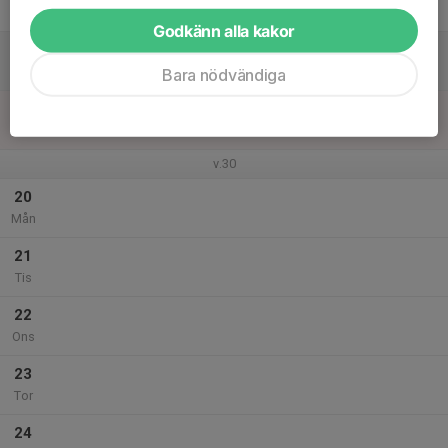
Fre
Godkänn alla kakor
18
Lör
Bara nödvändiga
19
Sön
v.30
20
Mån
21
Tis
22
Ons
23
Tor
24