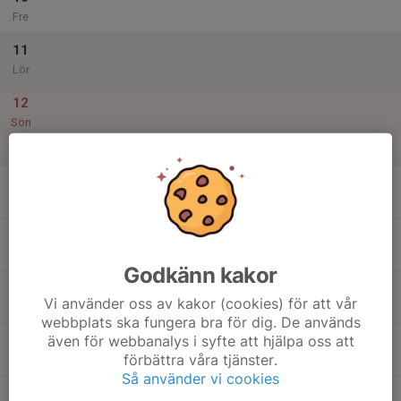
Fre
11
Lör
12
Sön
v.29
13
Mån
14
Tis
Godkänn kakor
15
Vi använder oss av kakor (cookies) för att vår
Ons
webbplats ska fungera bra för dig. De används
även för webbanalys i syfte att hjälpa oss att
16
förbättra våra tjänster.
Tor
Så använder vi cookies
17