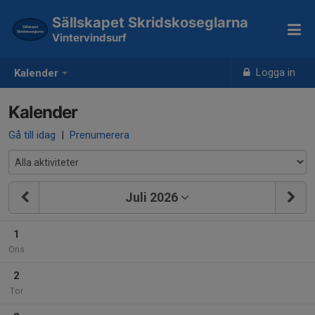
Sällskapet Skridskoseglarna
Vintervindsurf
Logga in
Kalender
Kalender
Gå till idag
|
Prenumerera
Juli 2026
1
Ons
2
Tor