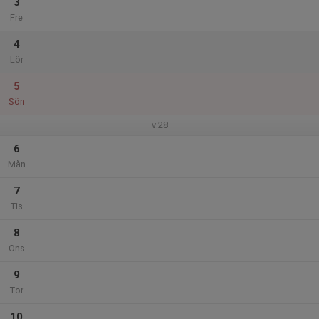
3
Fre
4
Lör
5
Sön
v.28
6
Mån
7
Tis
8
Ons
9
Tor
10